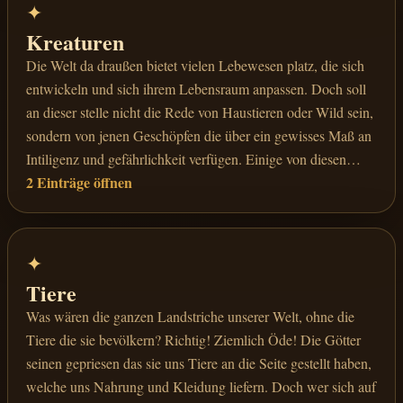
uns an Informationen üder diese Unholde vorliegt, soll mit
✦
den Helden und Abenteurern geteilt werden, damit auch sie
Kreaturen
ihren Teil zur verteidigung unserer Welt leisten können.
Die Welt da draußen bietet vielen Lebewesen platz, die sich
entwickeln und sich ihrem Lebensraum anpassen. Doch soll
an dieser stelle nicht die Rede von Haustieren oder Wild sein,
sondern von jenen Geschöpfen die über ein gewisses Maß an
Intiligenz und gefährlichkeit verfügen. Einige von diesen
2 Einträge öffnen
Exemplaren scheinen Alpträumen zu entspringen und
manche nicht, ihre Erscheinung und ihre Fähigkeiten sind
sehr verschieden und ebenso zahlreich. In den Folgenden
Abschnitten, will ich euch nun ein paar dieser Kreaturen
✦
aufzählen.
Tiere
Was wären die ganzen Landstriche unserer Welt, ohne die
Tiere die sie bevölkern? Richtig! Ziemlich Öde! Die Götter
seinen gepriesen das sie uns Tiere an die Seite gestellt haben,
welche uns Nahrung und Kleidung liefern. Doch wer sich auf