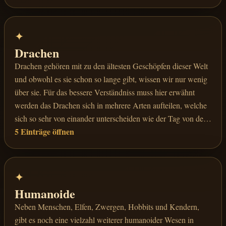
auf die Beschwörung und Anrufung von Untoten, jedoch ist
in den meisten Teilen des Kontinents, die Ausübung dieser
Zunft nicht gern gesehen.
✦
Drachen
Drachen gehören mit zu den ältesten Geschöpfen dieser Welt
und obwohl es sie schon so lange gibt, wissen wir nur wenig
über sie. Für das bessere Verständniss muss hier erwähnt
werden das Drachen sich in mehrere Arten aufteilen, welche
sich so sehr von einander unterscheiden wie der Tag von der
5 Einträge öffnen
Nacht. Einige Gelehrte schreiben den älteren Drachen zudem
noch magische Fähigkeiten zu, bewiesen ist von alldem
allerdings nichts, da niemand verlässliche Beweise dafür
erbringen konnte.
✦
Humanoide
Neben Menschen, Elfen, Zwergen, Hobbits und Kendern,
gibt es noch eine vielzahl weiterer humanoider Wesen in