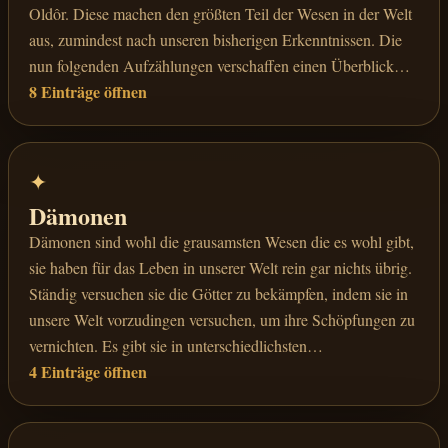
Oldôr. Diese machen den größten Teil der Wesen in der Welt
aus, zumindest nach unseren bisherigen Erkenntnissen. Die
nun folgenden Aufzählungen verschaffen einen Überblick
8 Einträge öffnen
über die restlichen Völker von Oldôr.
✦
Dämonen
Dämonen sind wohl die grausamsten Wesen die es wohl gibt,
sie haben für das Leben in unserer Welt rein gar nichts übrig.
Ständig versuchen sie die Götter zu bekämpfen, indem sie in
unsere Welt vorzudingen versuchen, um ihre Schöpfungen zu
vernichten. Es gibt sie in unterschiedlichsten
4 Einträge öffnen
Erscheinungsformen und schier endloser Zahl, nur die Götter
selbst wissen, was geschehen mag, sollten sie eine dauerhafte
Pforte aus der Niederhölle zu uns öffnen können. Das was